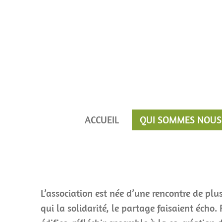
Passer
au
contenu
principal
ACCUEIL
QUI SOMMES NOUS
L’association est née d’une rencontre de plu
qui la solidarité, le partage faisaient écho.